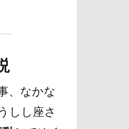
説
事、なかな
うしし座さ