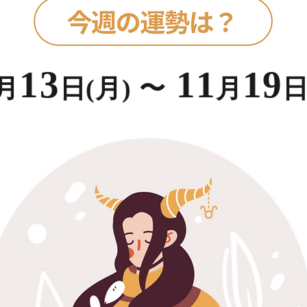
1
3
11
1
9
月
日(
月
)
〜
月
日