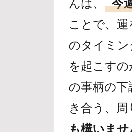
んは、
今
ことで、運
のタイミン
を起こすの
の事柄の下
き合う、周
も構いませ