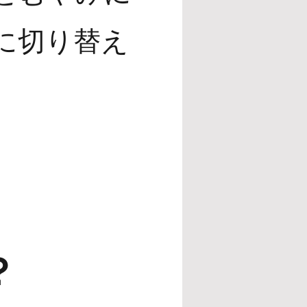
に切り替え
？